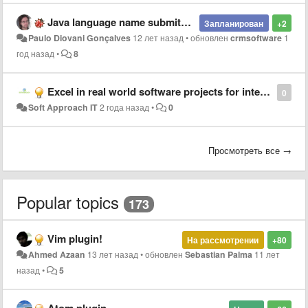
Java language name submited different from SublimeText and JetBrains
Запланирован
+2
Paulo Diovani Gonçalves
12 лет назад
•
обновлен
crmsoftware
1
год назад
•
8
Excel in real world software projects for interns at Soft Approach IT!
0
Soft Approach IT
2 года назад
•
0
Просмотреть все →
Popular topics
173
Vim plugin!
На рассмотрении
+80
Ahmed Azaan
13 лет назад
•
обновлен
Sebastian Palma
11 лет
назад
•
5