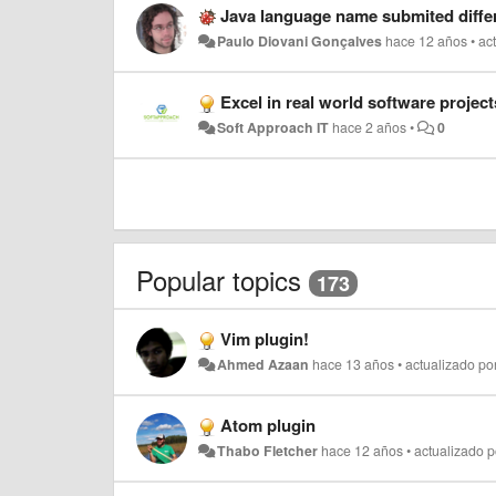
Java language name submited diffe
Paulo Diovani Gonçalves
hace 12 años
•
ac
Excel in real world software project
Soft Approach IT
hace 2 años
•
0
Popular topics
173
Vim plugin!
Ahmed Azaan
hace 13 años
•
actualizado po
Atom plugin
Thabo Fletcher
hace 12 años
•
actualizado 