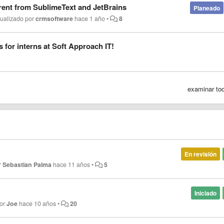
rent from SublimeText and JetBrains
Planeado
tualizado por
crmsoftware
hace 1 año
•
8
s for interns at Soft Approach IT!
examinar to
En revisión
r
Sebastian Palma
hace 11 años
•
5
Iniciado
por
Joe
hace 10 años
•
20