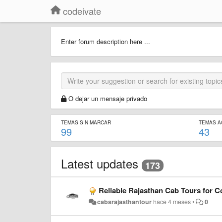
codeivate
Enter forum description here ...
O dejar un mensaje privado
TEMAS SIN MARCAR
TEMAS A
99
43
Latest updates
173
Reliable Rajasthan Cab Tours for C
cabsrajasthantour
hace 4 meses
•
0