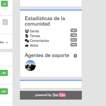
+2
Estadísticas de la
comunidad
0
585
Gente
188
Temas
225
Comentarios
dos →
596
Votos
Agentes de soporte
1
+80
+66