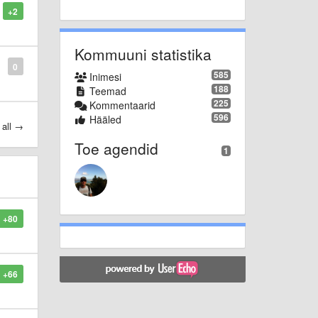
+2
Kommuuni statistika
0
585
Inimesi
188
Teemad
225
Kommentaarid
596
Hääled
 all →
Toe agendid
1
+80
+66