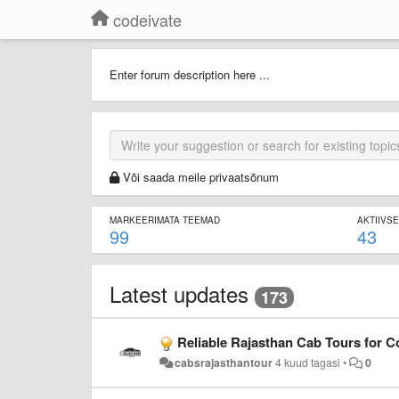
codeivate
Enter forum description here ...
Või saada meile privaatsõnum
MARKEERIMATA TEEMAD
AKTIIVS
99
43
Latest updates
173
Reliable Rajasthan Cab Tours for C
cabsrajasthantour
4 kuud tagasi
•
0