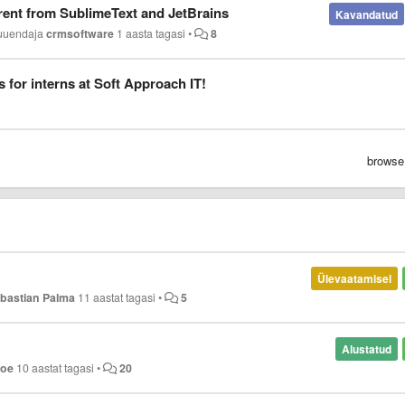
rent from SublimeText and JetBrains
Kavandatud
uuendaja
crmsoftware
1 aasta tagasi
•
8
s for interns at Soft Approach IT!
browse
Ülevaatamisel
bastian Palma
11 aastat tagasi
•
5
Alustatud
Joe
10 aastat tagasi
•
20