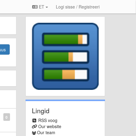
ET
Logi sisse / Registreeri
uus
Lingid
0
RSS voog
Our website
Our team