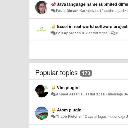
Java language name submited diffe
Paulo Diovani Gonçalves
12 aastat tagasi
•
Excel in real world software project
Soft Approach IT
2 aastat tagasi
•
0
Popular topics
173
Vim plugin!
Ahmed Azaan
13 aastat tagasi
•
uuendaja
Se
Atom plugin
Thabo Fletcher
12 aastat tagasi
•
uuendaja