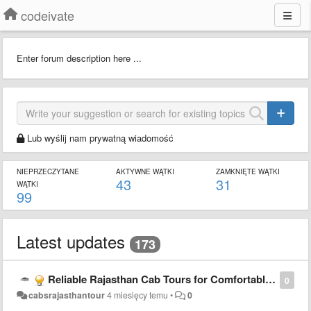
codeivate
Enter forum description here ...
Lub wyślij nam prywatną wiadomość
NIEPRZECZYTANE
AKTYWNE WĄTKI
ZAMKNIĘTE WĄTKI
43
31
WĄTKI
99
Latest updates
173
Reliable Rajasthan Cab Tours for Comfortable Travel Experience
0
cabsrajasthantour
4 miesięcy temu
•
0