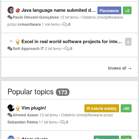
Java language name submited different from SublimeText and JetBrains
Planowane
+2
Paulo Diovani Gonçalves
12 lat temu
•
Ostatnio zmodyfikowane
przez
crmsoftware
1 rok temu
•
8
Excel in real world software projects for interns at Soft Approach IT!
0
Soft Approach IT
2 lat temu
•
0
browse all →
Popular topics
173
Vim plugin!
W trakcie analizy
+80
Ahmed Azaan
13 lat temu
•
Ostatnio zmodyfikowane przez
Sebastian Palma
11 lat temu
•
5