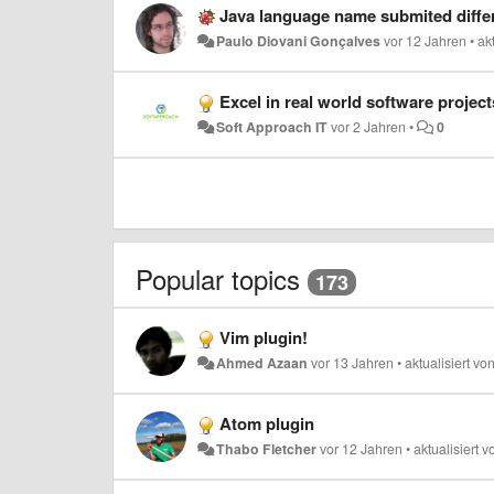
Java language name submited diffe
Paulo Diovani Gonçalves
vor 12 Jahren
•
ak
Excel in real world software project
Soft Approach IT
vor 2 Jahren
•
0
Popular topics
173
Vim plugin!
Ahmed Azaan
vor 13 Jahren
•
aktualisiert vo
Atom plugin
Thabo Fletcher
vor 12 Jahren
•
aktualisiert 