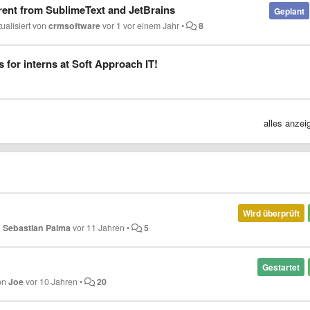
rent from SublimeText and JetBrains
Geplant
tualisiert von
crmsoftware
vor 1 vor einem Jahr
•
8
s for interns at Soft Approach IT!
alles anze
Wird überprüft
n
Sebastian Palma
vor 11 Jahren
•
5
Gestartet
von
Joe
vor 10 Jahren
•
20