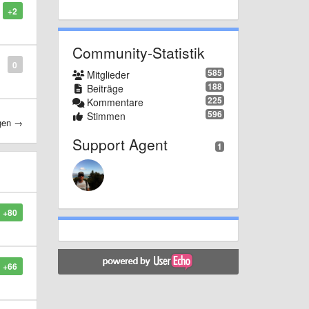
+2
Community-Statistik
0
585
Mitglieder
188
Beiträge
225
Kommentare
596
Stimmen
igen →
Support Agent
1
+80
+66