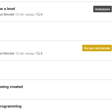
w a level
Завершен
ul Sinclair
13 лет назад
•
0
На рассмотрении
ul Sinclair
13 лет назад
•
5
being created
 programming