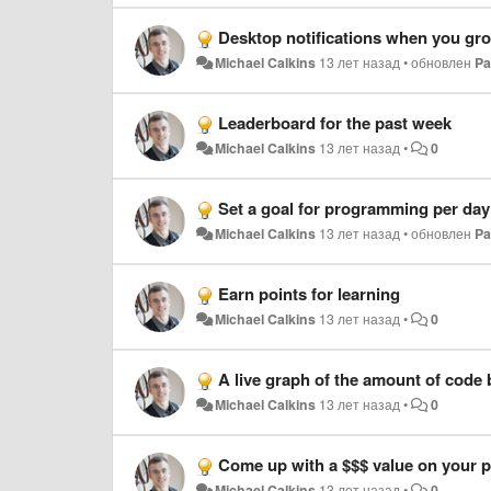
Desktop notifications when you gro
Michael Calkins
13 лет назад
•
обновлен
Pa
Leaderboard for the past week
Michael Calkins
13 лет назад
•
0
Set a goal for programming per day
Michael Calkins
13 лет назад
•
обновлен
Pa
Earn points for learning
Michael Calkins
13 лет назад
•
0
A live graph of the amount of code 
Michael Calkins
13 лет назад
•
0
Come up with a $$$ value on your
Michael Calkins
13 лет назад
•
0