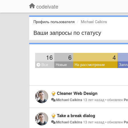
codeivate
Профиль пользователя
Michael Calkins
Ваши запросы по статусу
16
6
4
Все
Новые
На рассмотрении
Запл
Cleaner Web Design
Michael Calkins
13 лет назад
•
обновлен
Pe
Take a break dialog
Michael Calkins
13 лет назад
•
обновлен
Pa