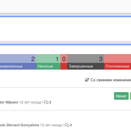
2
1
0
3
анированные
Начатые
Завершенные
Отклоненные
Со свежими изменени
Начат
ter Nijssen
12 лет назад
•
3
ulo Diovani Gonçalves
12 лет назад
•
3