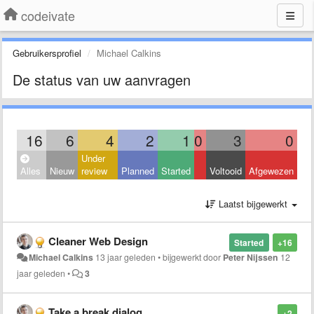
codeivate
Gebruikersprofiel
Michael Calkins
De status van uw aanvragen
16
6
4
2
1
0
3
0
Under
Alles
Nieuw
review
Planned
Started
Voltooid
Afgewezen
Laatst bijgewerkt
Cleaner Web Design
Started
+16
Michael Calkins
13 jaar geleden
•
bijgewerkt door
Peter Nijssen
12
jaar geleden
•
3
Take a break dialog
+2