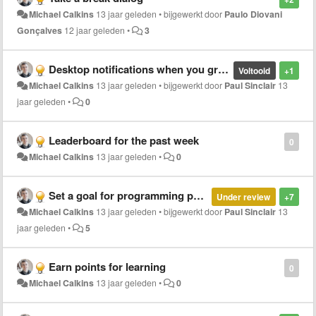
Michael Calkins
13 jaar geleden
•
bijgewerkt door
Paulo Diovani
Gonçalves
12 jaar geleden
•
3
Desktop notifications when you grow a level
Voltooid
+1
Michael Calkins
13 jaar geleden
•
bijgewerkt door
Paul Sinclair
13
jaar geleden
•
0
Leaderboard for the past week
0
Michael Calkins
13 jaar geleden
•
0
Set a goal for programming per day
Under review
+7
Michael Calkins
13 jaar geleden
•
bijgewerkt door
Paul Sinclair
13
jaar geleden
•
5
Earn points for learning
0
Michael Calkins
13 jaar geleden
•
0