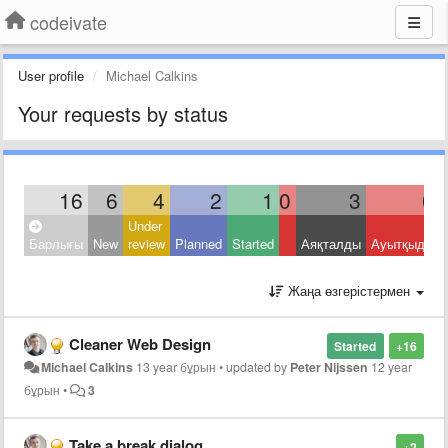
codeivate
User profile
Michael Calkins
Your requests by status
16
6
4
2
1
0
3
0
Under
Барлығы
New
review
Planned
Started
Аяқталды
Ауытқыды
Жаңа өзгерістермен
Cleaner Web Design
Started
+16
Michael Calkins
13 year бұрын
•
updated by
Peter Nijssen
12 year
бұрын
•
3
Take a break dialog
+2