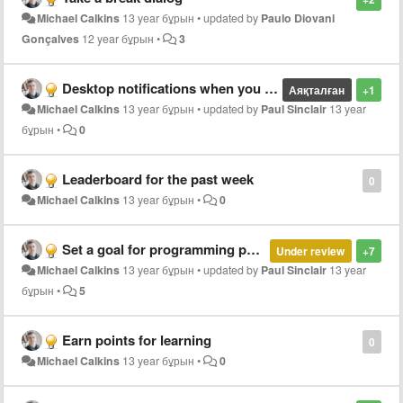
Michael Calkins
13 year бұрын
•
updated by
Paulo Diovani
Gonçalves
12 year бұрын
•
3
Desktop notifications when you grow a level
Аяқталған
+1
Michael Calkins
13 year бұрын
•
updated by
Paul Sinclair
13 year
бұрын
•
0
Leaderboard for the past week
0
Michael Calkins
13 year бұрын
•
0
Set a goal for programming per day
Under review
+7
Michael Calkins
13 year бұрын
•
updated by
Paul Sinclair
13 year
бұрын
•
5
Earn points for learning
0
Michael Calkins
13 year бұрын
•
0