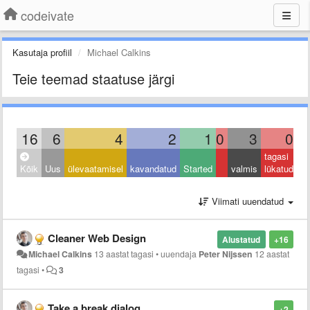
codeivate
Kasutaja profiil
Michael Calkins
Teie teemad staatuse järgi
16
6
4
2
1
0
3
0
tagasi
Kõik
Uus
ülevaatamisel
kavandatud
Started
valmis
lükatud
Viimati uuendatud
Cleaner Web Design
Alustatud
+16
Michael Calkins
13 aastat tagasi
•
uuendaja
Peter Nijssen
12 aastat
tagasi
•
3
Take a break dialog
+2