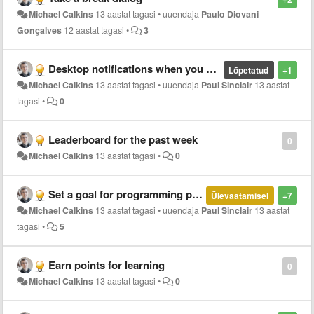
Michael Calkins
13 aastat tagasi
•
uuendaja
Paulo Diovani
Gonçalves
12 aastat tagasi
•
3
Desktop notifications when you grow a level
Lõpetatud
+1
Michael Calkins
13 aastat tagasi
•
uuendaja
Paul Sinclair
13 aastat
tagasi
•
0
Leaderboard for the past week
0
Michael Calkins
13 aastat tagasi
•
0
Set a goal for programming per day
Ülevaatamisel
+7
Michael Calkins
13 aastat tagasi
•
uuendaja
Paul Sinclair
13 aastat
tagasi
•
5
Earn points for learning
0
Michael Calkins
13 aastat tagasi
•
0