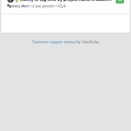
Gary Mort
12 jaar geleden
•
0
Customer support service
by UserEcho