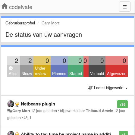
codeivate
Gebruikersprofiel
Gary Mort
De status van uw aanvragen
2
2
0
0
0
0
0
0
Under
Alles
Nieuw
review
Planned
Started
Voltooid
Afgewezen
Laatst bijgewerkt
Netbeans plugin
+36
Gary Mort
12 jaar geleden
•
bijgewerkt door
Thibaud Amele
12 jaar
geleden
•
1
Ability to tag time by project name in addition to programming language
+5