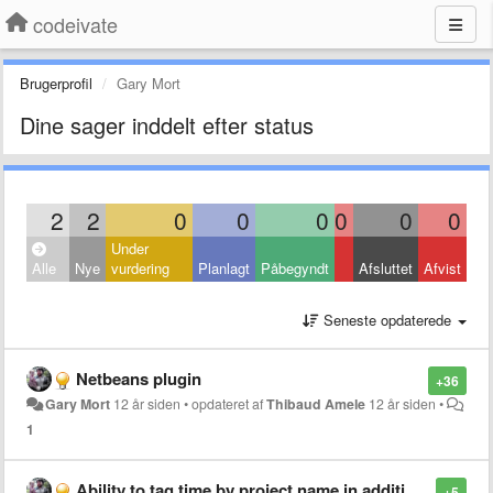
codeivate
Brugerprofil
Gary Mort
Dine sager inddelt efter status
2
2
0
0
0
0
0
0
Under
Alle
Nye
vurdering
Planlagt
Påbegyndt
Afsluttet
Afvist
Seneste opdaterede
Netbeans plugin
+36
Gary Mort
12 år siden
•
opdateret af
Thibaud Amele
12 år siden
•
1
Ability to tag time by project name in addition to programming language
+5