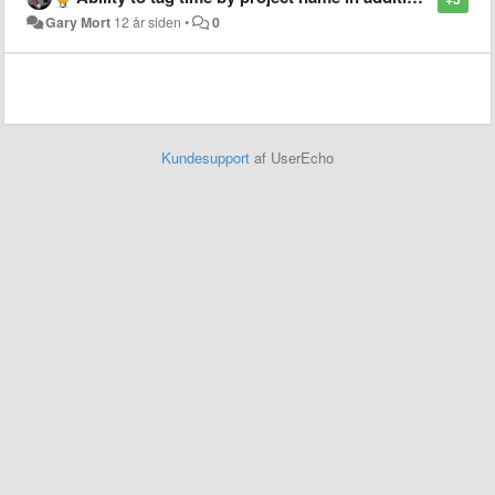
Gary Mort
12 år siden
•
0
Kundesupport
af UserEcho