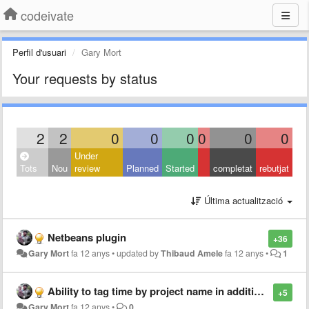
codeivate
Perfil d'usuari
Gary Mort
Your requests by status
2
2
0
0
0
0
0
0
Under
Tots
Nou
review
Planned
Started
completat
rebutjat
Última actualització
Netbeans plugin
+36
Gary Mort
fa 12 anys
•
updated by
Thibaud Amele
fa 12 anys
•
1
Ability to tag time by project name in addition to programming language
+5
Gary Mort
fa 12 anys
•
0