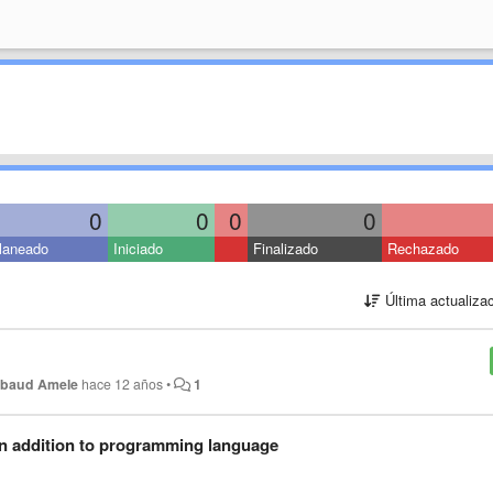
0
0
0
0
laneado
Iniciado
Finalizado
Rechazado
Última actualiza
ibaud Amele
hace 12 años
•
1
 in addition to programming language