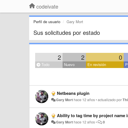
codeivate
Perfil de usuario
Gary Mort
Sus solicitudes por estado
2
2
0
Todo
Nuevo
En revisión
P
Netbeans plugin
Gary Mort
hace 12 años
•
actualizado por
Th
Ability to tag time by project name
Gary Mort
hace 12 años
•
0