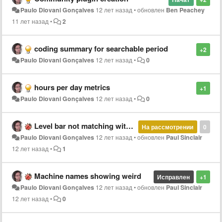
Paulo Diovani Gonçalves
12 лет назад
•
обновлен
Ben Peachey
11 лет назад
•
2
coding summary for searchable period
+2
Paulo Diovani Gonçalves
12 лет назад
•
0
hours per day metrics
+1
Paulo Diovani Gonçalves
12 лет назад
•
0
Level bar not matching with api
На рассмотрении
0
Paulo Diovani Gonçalves
12 лет назад
•
обновлен
Paul Sinclair
12 лет назад
•
1
Machine names showing weird
Исправлен
+1
Paulo Diovani Gonçalves
12 лет назад
•
обновлен
Paul Sinclair
12 лет назад
•
0