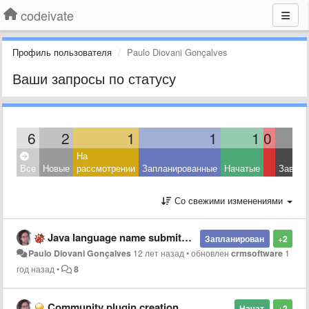
codeivate
Профиль пользователя
Paulo Diovani Gonçalves
Ваши запросы по статусу
6
2
1
1
1
0
На
Все
Новые
рассмотрении
Запланированные
Начатые
Завер
Со свежими изменениями
Java language name submited different from SublimeText and JetBrains
Запланирован
+2
Paulo Diovani Gonçalves
12 лет назад
•
обновлен
crmsoftware
1
год назад
•
8
Community plugin creation
Начат
+2