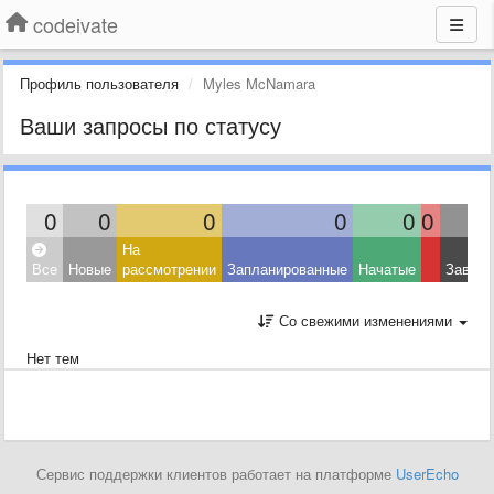
codeivate
Профиль пользователя
Myles McNamara
Ваши запросы по статусу
0
0
0
0
0
0
На
Все
Новые
рассмотрении
Запланированные
Начатые
Завер
Со свежими изменениями
Нет тем
Сервис поддержки клиентов работает на платформе
UserEcho