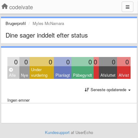
codeivate
Brugerprofil
Myles McNamara
Dine sager inddelt efter status
0
0
0
0
0
0
0
0
Under
Alle
Nye
vurdering
Planlagt
Påbegyndt
Afsluttet
Afvist
Seneste opdaterede
Ingen emner
Kundesupport
af UserEcho