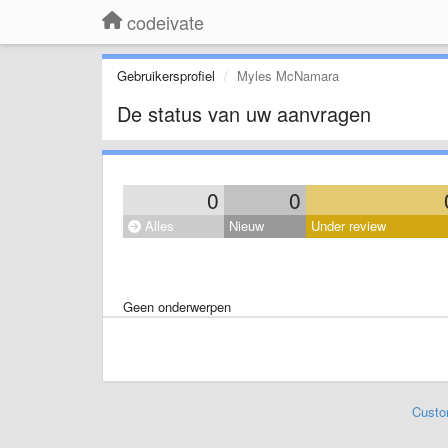
codeivate
Gebruikersprofiel
Myles McNamara
De status van uw aanvragen
0
0
Alles
Nieuw
Under review
Geen onderwerpen
Custo