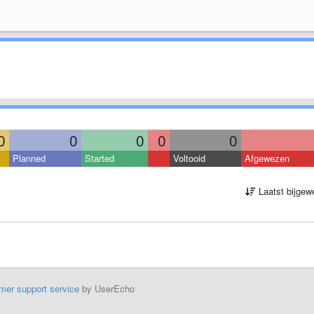
0
0
0
0
0
Planned
Started
Voltooid
Afgewezen
Laatst bijgew
mer support service
by UserEcho