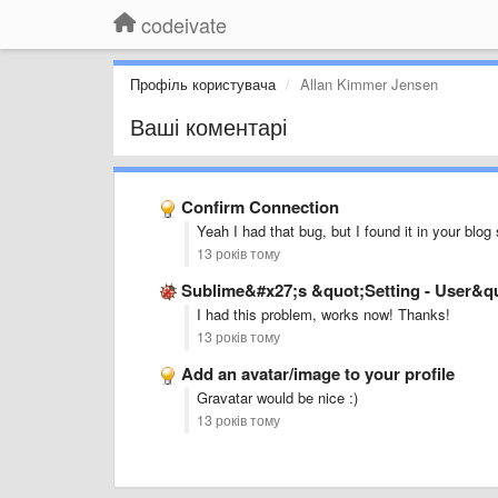
codeivate
Профіль користувача
Allan Kimmer Jensen
Ваші коментарі
Confirm Connection
Yeah I had that bug, but I found it in your blog
13 років тому
Sublime&#x27;s &quot;Setting - User&quo
I had this problem, works now! Thanks!
13 років тому
Add an avatar/image to your profile
Gravatar would be nice :)
13 років тому