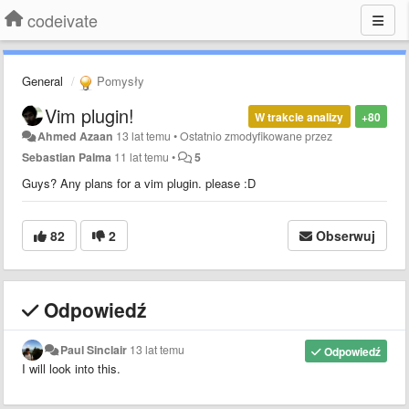
codeivate
General
Pomysły
Vim plugin!
W trakcie analizy
+80
Ahmed Azaan
13 lat temu
•
Ostatnio zmodyfikowane przez
Sebastian Palma
11 lat temu
•
5
Guys? Any plans for a vim plugin. please :D
82
2
Obserwuj
Odpowiedź
Paul Sinclair
13 lat temu
Odpowiedź
I will look into this.