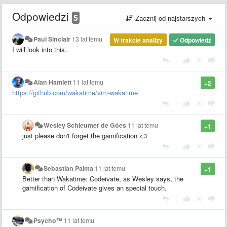
Odpowiedzi
5
Zacznij od najstarszych
Paul Sinclair
13 lat temu
W trakcie analizy
Odpowiedź
I will look into this.
|
Alan Hamlett
11 lat temu
+2
https://github.com/wakatime/vim-wakatime
|
Wesley Schleumer de Góes
11 lat temu
+1
just please don't forget the
gamification
<3
|
Sebastian Palma
11 lat temu
+1
Better than Wakatime: Codeivate, as Wesley says, the
gamification of Codeivate gives an special touch.
|
Psycho™
11 lat temu