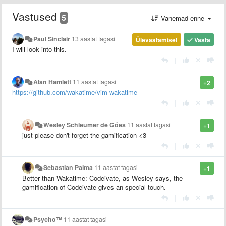
Vastused
5
Vanemad enne
Paul Sinclair
13 aastat tagasi
Ülevaatamisel
Vasta
I will look into this.
|
Alan Hamlett
11 aastat tagasi
+2
https://github.com/wakatime/vim-wakatime
|
Wesley Schleumer de Góes
11 aastat tagasi
+1
just please don't forget the
gamification
<3
|
Sebastian Palma
11 aastat tagasi
+1
Better than Wakatime: Codeivate, as Wesley says, the
gamification of Codeivate gives an special touch.
|
Psycho™
11 aastat tagasi