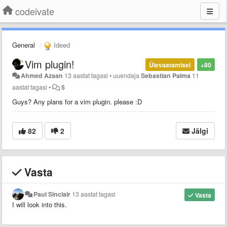
codeivate
General
Ideed
Vim plugin!
Ülevaatamisel
+80
Ahmed Azaan
13 aastat tagasi
•
uuendaja
Sebastian Palma
11
aastat tagasi
•
5
Guys? Any plans for a vim plugin. please :D
82
2
Jälgi
Vasta
Paul Sinclair
13 aastat tagasi
Vasta
I will look into this.