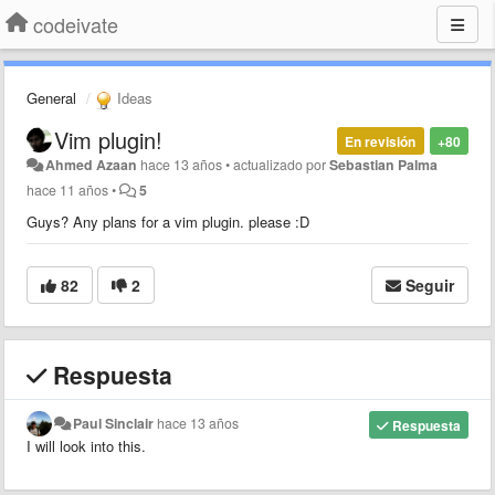
codeivate
General
Ideas
Vim plugin!
En revisión
+80
Ahmed Azaan
hace 13 años
•
actualizado por
Sebastian Palma
hace 11 años
•
5
Guys? Any plans for a vim plugin. please :D
82
2
Seguir
Respuesta
Paul Sinclair
hace 13 años
Respuesta
I will look into this.