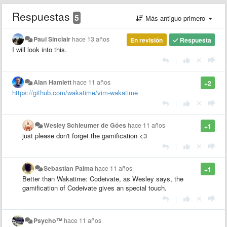
Respuestas
5
Más antiguo primero
Paul Sinclair
hace 13 años
En revisión
Respuesta
I will look into this.
|
Alan Hamlett
hace 11 años
+2
https://github.com/wakatime/vim-wakatime
|
Wesley Schleumer de Góes
hace 11 años
+1
just please don't forget the
gamification
<3
|
Sebastian Palma
hace 11 años
+1
Better than Wakatime: Codeivate, as Wesley says, the
gamification of Codeivate gives an special touch.
|
Psycho™
hace 11 años