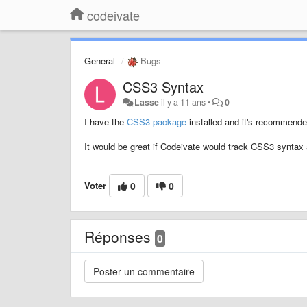
codeivate
General
Bugs
CSS3 Syntax
Lasse
il y a 11 ans
•
0
I have the
CSS3 package
installed and it's recommende
It would be great if Codeivate would track CSS3 syntax
Voter
0
0
Réponses
0