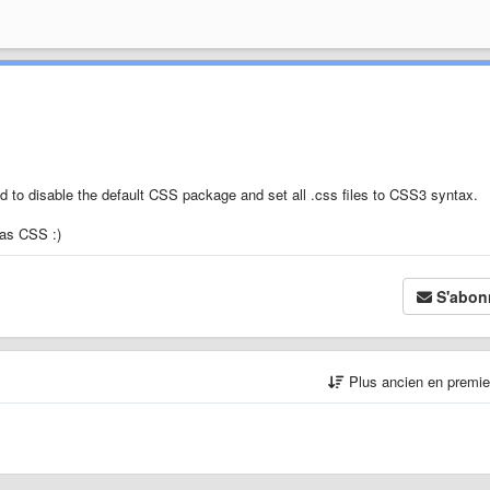
d to disable the default CSS package and set all .css files to CSS3 syntax.
 as CSS :)
S'abon
Plus ancien en premi