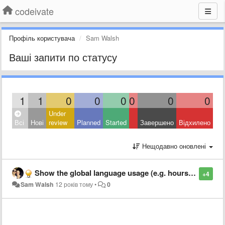
codeivate
Профіль користувача
Sam Walsh
Ваші запити по статусу
1
1
0
0
0
0
0
0
Under
Всі
Нові
review
Planned
Started
Завершено
Відхилено
Нещодавно оновлені
Show the global language usage (e.g. hours spent in PHP) on Trends page
+4
Sam Walsh
12 років тому
•
0