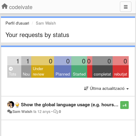
codeivate
Perfil d'usuari
Sam Walsh
Your requests by status
1
1
0
0
0
0
0
0
Under
Tots
Nou
review
Planned
Started
completat
rebutjat
Última actualització
Show the global language usage (e.g. hours spent in PHP) on Trends page
+4
Sam Walsh
fa 12 anys
•
0