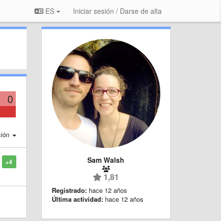
ES
Iniciar sesión / Darse de alta
0
ción
Sam Walsh
+4
1,81
Registrado:
hace 12 años
Última actividad:
hace 12 años