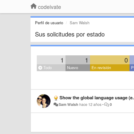
codeivate
Perfil de usuario
Sam Walsh
Sus solicitudes por estado
1
1
0
Todo
Nuevo
En revisión
P
Show the global language usage (e.
Sam Walsh
hace 12 años
•
0