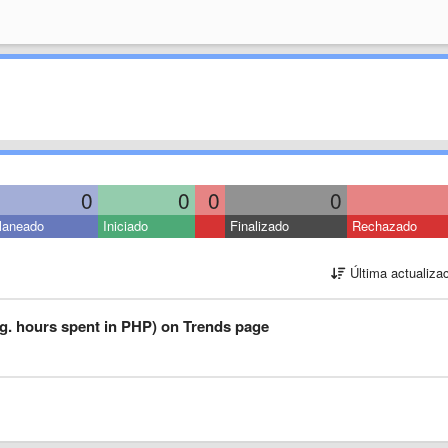
0
0
0
0
laneado
Iniciado
Finalizado
Rechazado
Última actualiza
g. hours spent in PHP) on Trends page