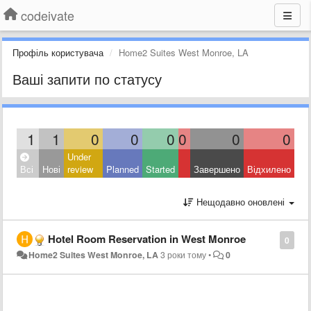
codeivate
Профіль користувача
Home2 Suites West Monroe, LA
Ваші запити по статусу
1
1
0
0
0
0
0
0
Under
Всі
Нові
review
Planned
Started
Завершено
Відхилено
Нещодавно оновлені
Hotel Room Reservation in West Monroe
0
Home2 Suites West Monroe, LA
3 роки тому
•
0