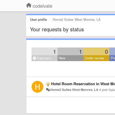
codeivate
User profile
Home2 Suites West Monroe, LA
Your requests by status
1
1
0
Барлығы
New
Under review
Pl
Hotel Room Reservation in West M
Home2 Suites West Monroe, LA
4 year бұр