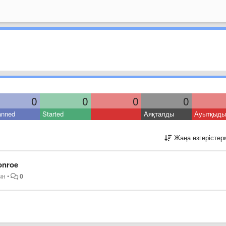
0
0
0
0
anned
Started
Аяқталды
Ауытқыды
Жаңа өзгерістер
onroe
ын
•
0