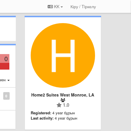
KK
Кіру / Tiркелу
0
мен
Home2 Suites West Monroe, LA
0
1.0
Registered:
4 year бұрын
Last activity:
4 year бұрын