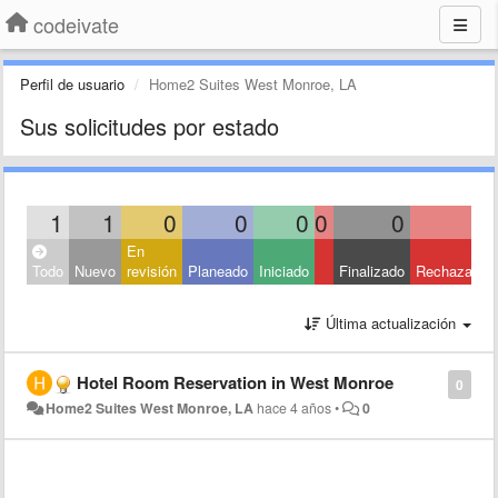
codeivate
Perfil de usuario
Home2 Suites West Monroe, LA
Sus solicitudes por estado
1
1
0
0
0
0
0
0
En
Todo
Nuevo
revisión
Planeado
Iniciado
Finalizado
Rechazado
Última actualización
Hotel Room Reservation in West Monroe
0
Home2 Suites West Monroe, LA
hace 4 años
•
0