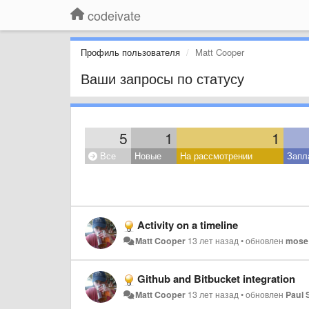
codeivate
Профиль пользователя
Matt Cooper
Ваши запросы по статусу
5
1
1
Все
Новые
На рассмотрении
Запл
Activity on a timeline
Matt Cooper
13 лет назад
•
обновлен
mose
Github and Bitbucket integration
Matt Cooper
13 лет назад
•
обновлен
Paul 