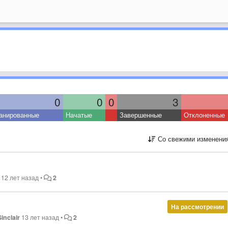
0
0
0
3
анированные
Начатые
Завершенные
Отклоненные
Со свежими изменени
12 лет назад
•
2
На рассмотрении
Sinclair
13 лет назад
•
2