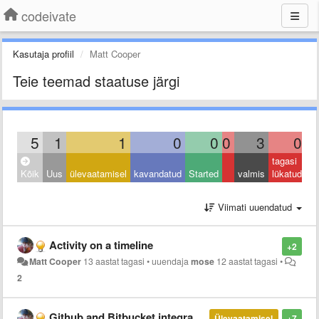
codeivate
Kasutaja profiil
Matt Cooper
Teie teemad staatuse järgi
5
1
1
0
0
0
3
0
tagasi
Kõik
Uus
ülevaatamisel
kavandatud
Started
valmis
lükatud
Viimati uuendatud
Activity on a timeline
+2
Matt Cooper
13 aastat tagasi
•
uuendaja
mose
12 aastat tagasi
•
2
Github and Bitbucket integration
Ülevaatamisel
+7