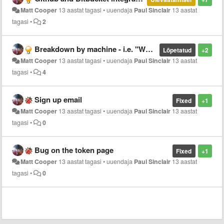
Matt Cooper
13 aastat tagasi
•
uuendaja
Paul Sinclair
13 aastat
tagasi
•
2
Breakdown by machine - i.e. "Work machine", "Home Laptop"
Lõpetatud
+2
Matt Cooper
13 aastat tagasi
•
uuendaja
Paul Sinclair
13 aastat
tagasi
•
4
Sign up email
Fixed
+1
Matt Cooper
13 aastat tagasi
•
uuendaja
Paul Sinclair
13 aastat
tagasi
•
0
Bug on the token page
Fixed
+1
Matt Cooper
13 aastat tagasi
•
uuendaja
Paul Sinclair
13 aastat
tagasi
•
0