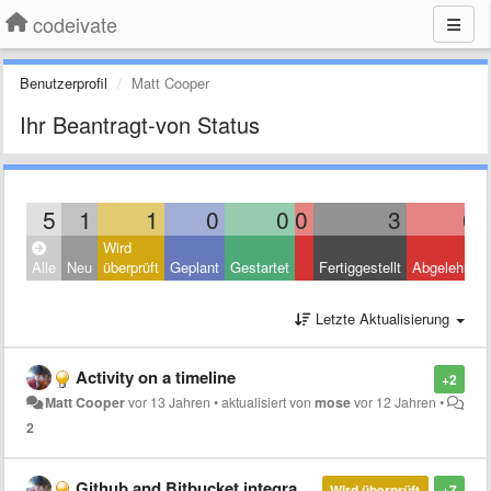
codeivate
Benutzerprofil
Matt Cooper
Ihr Beantragt-von Status
5
1
1
0
0
0
3
0
Wird
Alle
Neu
überprüft
Geplant
Gestartet
Fertiggestellt
Abgelehnt
Letzte Aktualisierung
Activity on a timeline
+2
Matt Cooper
vor 13 Jahren
•
aktualisiert von
mose
vor 12 Jahren
•
2
Github and Bitbucket integration
Wird überprüft
+7