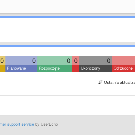
0
0
0
0
0
Planowane
Rozpoczęte
Ukończony
Odrzucone
Ostatnia aktualiz
mer support service
by UserEcho