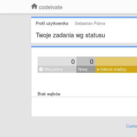
codeivate
Profil użytkownika
Sebastian Palma
Twoje zadania wg statusu
0
0
Wszystkie
Nowy
w trakcie analizy
Brak wątków
Custo