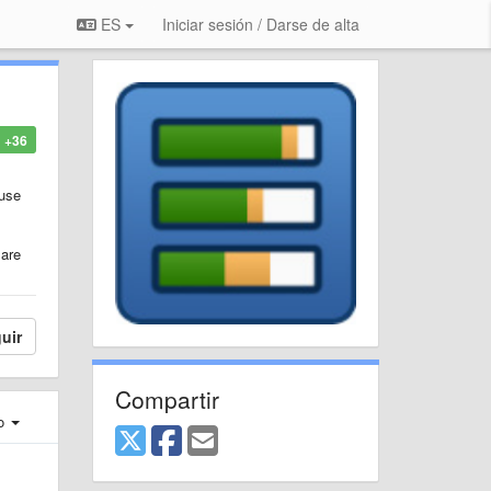
ES
Iniciar sesión / Darse de alta
+36
 use
 are
uir
Compartir
ro