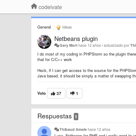
codeivate
General
Ideas
Netbeans plugin
Gary Mort
hace 12 años
•
actualizado por
Th
I do most of my coding in PHPStorm so the plugin there 
that for C/C++ work
Heck, if I can get access to the source for the PHPStorm/
Java based, it should be simply a matter of swapping th
Voto
37
1
Respuestas
1
Thibaud Amele
hace 12 años
I use Netbeans for PHP and i really want to us