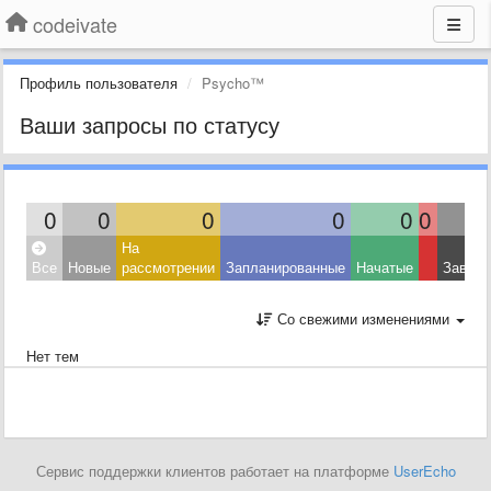
codeivate
Профиль пользователя
Psycho™
Ваши запросы по статусу
0
0
0
0
0
0
На
Все
Новые
рассмотрении
Запланированные
Начатые
Завер
Со свежими изменениями
Нет тем
Сервис поддержки клиентов работает на платформе
UserEcho