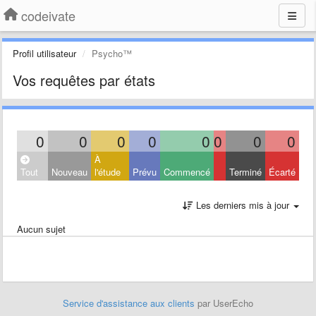
codeivate
Profil utilisateur
Psycho™
Vos requêtes par états
0
0
0
0
0
0
0
0
À
Tout
Nouveau
l'étude
Prévu
Commencé
Terminé
Écarté
Les derniers mis à jour
Aucun sujet
Service d'assistance aux clients
par UserEcho