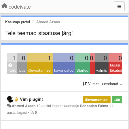
codeivate
Kasutaja profiil
Ahmed Azaan
Teie teemad staatuse järgi
1
0
1
0
0
0
0
0
tagasi
Kõik
Uus
ülevaatamisel
kavandatud
Started
valmis
lükatud
Viimati uuendatud
Vim plugin!
Ülevaatamisel
+80
Ahmed Azaan
13 aastat tagasi
•
uuendaja
Sebastian Palma
11
aastat tagasi
•
5