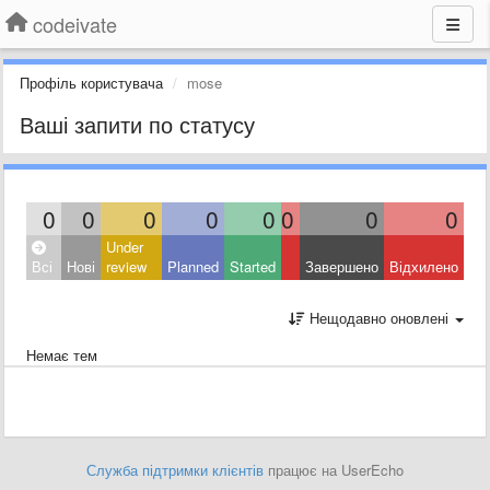
codeivate
Профіль користувача
mose
Ваші запити по статусу
0
0
0
0
0
0
0
0
Under
Всі
Нові
review
Planned
Started
Завершено
Відхилено
Нещодавно оновлені
Немає тем
Служба підтримки клієнтів
працює на UserEcho