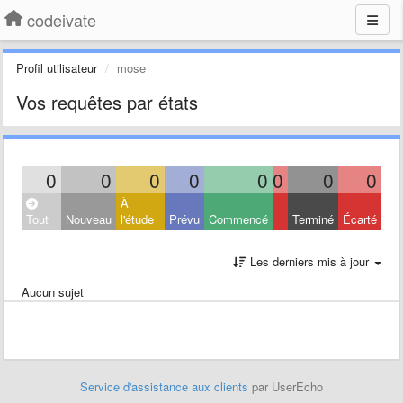
codeivate
Profil utilisateur
mose
Vos requêtes par états
0
0
0
0
0
0
0
0
À
Tout
Nouveau
l'étude
Prévu
Commencé
Terminé
Écarté
Les derniers mis à jour
Aucun sujet
Service d'assistance aux clients
par UserEcho