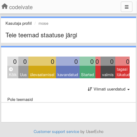
codeivate
Kasutaja profiil
mose
Teie teemad staatuse järgi
0
0
0
0
0
0
0
0
tagasi
Kõik
Uus
ülevaatamisel
kavandatud
Started
valmis
lükatud
Viimati uuendatud
Pole teemasid
Customer support service
by UserEcho