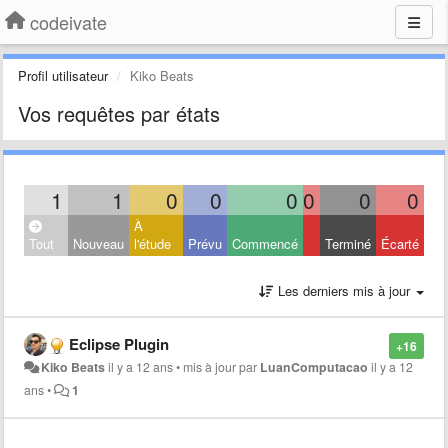
codeivate
Profil utilisateur
Kiko Beats
Vos requêtes par états
1
1
0
0
0
0
0
0
À
Tout
Nouveau
l'étude
Prévu
Commencé
Terminé
Écarté
Les derniers mis à jour
Eclipse Plugin
+16
Kiko Beats
il y a 12 ans
•
mis à jour par
LuanComputacao
il y a 12
ans
•
1