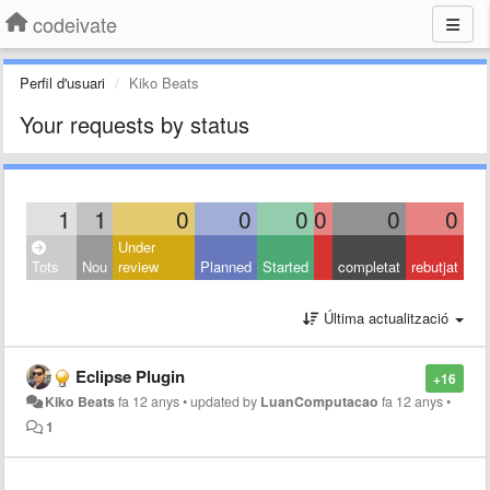
codeivate
Perfil d'usuari
Kiko Beats
Your requests by status
1
1
0
0
0
0
0
0
Under
Tots
Nou
review
Planned
Started
completat
rebutjat
Última actualització
Eclipse Plugin
+16
Kiko Beats
fa 12 anys
•
updated by
LuanComputacao
fa 12 anys
•
1