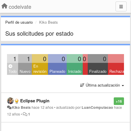
codeivate
Perfil de usuario
Kiko Beats
Sus solicitudes por estado
1
1
0
0
0
0
0
0
En
Todo
Nuevo
revisión
Planeado
Iniciado
Finalizado
Rechazado
Última actualización
Eclipse Plugin
+16
Kiko Beats
hace 12 años
•
actualizado por
LuanComputacao
hace
12 años
•
1