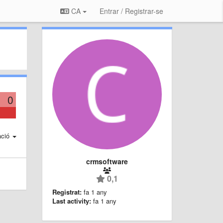
CA
Entrar / Registrar-se
0
ació
crmsoftware
0,1
Registrat:
fa 1 any
Last activity:
fa 1 any