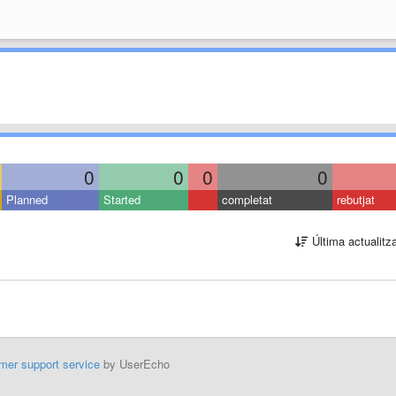
0
0
0
0
Planned
Started
completat
rebutjat
Última actualitz
mer support service
by UserEcho