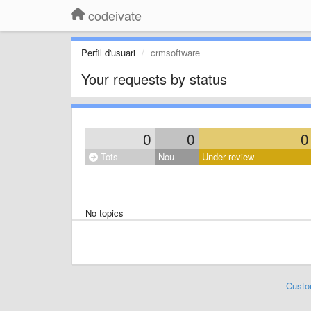
codeivate
Perfil d'usuari
crmsoftware
Your requests by status
0
0
0
Tots
Nou
Under review
No topics
Custo