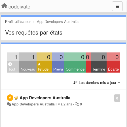
codeivate
Profil utilisateur
App Developers Australia
Vos requêtes par états
1
1
0
0
0
0
0
0
À
Tout
Nouveau
l'étude
Prévu
Commencé
Terminé
Écarté
Les derniers mis à jour
App Developers Australia
0
App Developers Australia
il y a 2 ans
•
0