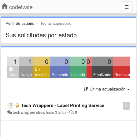
codeivate
Perfil de usuario
techwrappersbox
Sus solicitudes por estado
1
1
0
0
0
0
0
0
En
Todo
Nuevo
revisión
Planeado
Iniciado
Finalizado
Rechazado
Última actualización
Tech Wrappers - Label Printing Service
0
techwrappersbox
hace 3 años
•
0