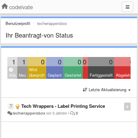
codeivate
Benutzerprofil
techwrappersbox
Ihr Beantragt-von Status
1
1
0
0
0
0
0
0
Wird
Alle
Neu
überprüft
Geplant
Gestartet
Fertiggestellt
Abgelehnt
Letzte Aktualisierung
Tech Wrappers - Label Printing Service
0
techwrappersbox
vor 3 Jahren
•
0