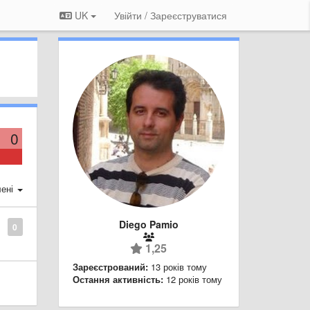
UK
Увійти / Зареєструватися
0
ені
Diego Pamio
0
1,25
Зареєстрований:
13 років тому
Остання активність:
12 років тому