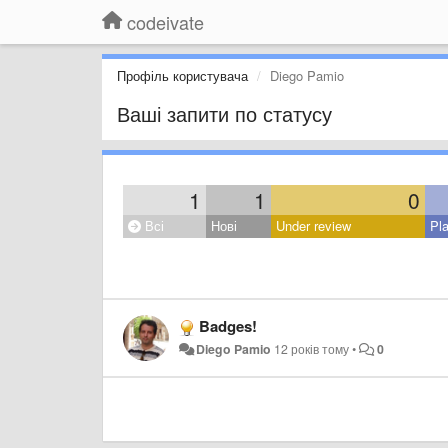
codeivate
Профіль користувача
Diego Pamio
Ваші запити по статусу
1
1
0
Всі
Нові
Under review
Pl
Badges!
Diego Pamio
12 років тому
•
0