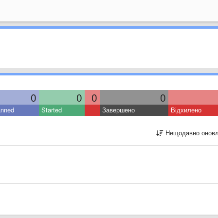
0
0
0
0
anned
Started
Завершено
Відхилено
Нещодавно оновл