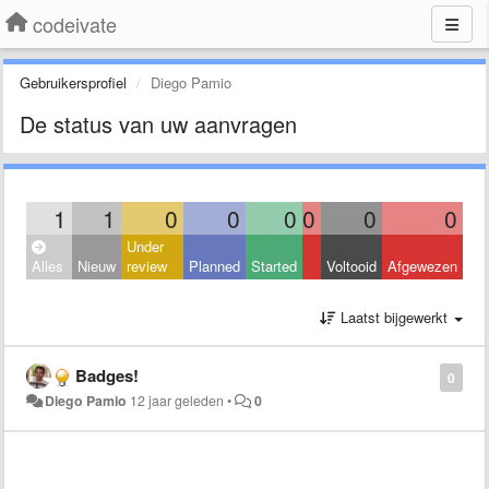
codeivate
Gebruikersprofiel
Diego Pamio
De status van uw aanvragen
1
1
0
0
0
0
0
0
Under
Alles
Nieuw
review
Planned
Started
Voltooid
Afgewezen
Laatst bijgewerkt
Badges!
0
Diego Pamio
12 jaar geleden
•
0