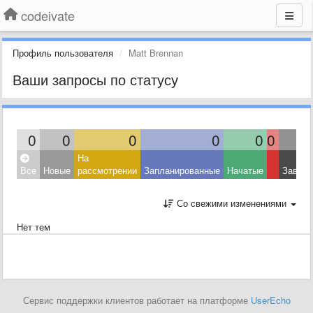
codeivate
Профиль пользователя
Matt Brennan
Ваши запросы по статусу
0
0
0
0
0
0
На
Все
Новые
рассмотрении
Запланированные
Начатые
Завер
Со свежими изменениями
Нет тем
Сервис поддержки клиентов работает на платформе
UserEcho