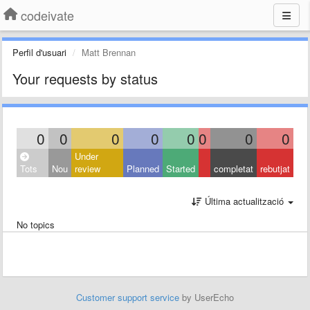
codeivate
Perfil d'usuari
Matt Brennan
Your requests by status
0
0
0
0
0
0
0
0
Under
Tots
Nou
review
Planned
Started
completat
rebutjat
Última actualització
No topics
Customer support service
by UserEcho